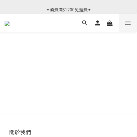
春日限定體驗課 >> 作伙來預約.ᐟ‪‪.ᐟ
✦消費滿$1200免運費✦
春日限定體驗課 >> 作伙來預約.ᐟ‪‪.ᐟ
關於我們