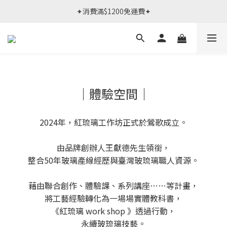
春日限定體驗課 >> 作伙來預約.ᐟ‪‪.ᐟ
✦消費滿$1200免運費✦
春日限定體驗課 >> 作伙來預約.ᐟ‪‪.ᐟ
｜體驗空間｜
2024年，紅琉璃工作坊正式於鶯歌成立。
由品牌創辦人王獻德先生領銜，
整合50年玻璃產線經歷與臺灣玻琉璃職人資源。
藉由聯合創作、體驗課、系列講座……等計畫，
將工藝經驗轉化為一場場實體教科書，
《紅琉璃 work shop 》透過行動，
永續玻琉璃技藝。