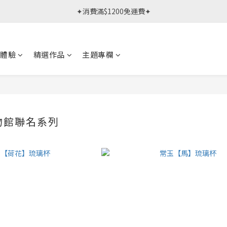
春日限定體驗課 >> 作伙來預約.ᐟ‪‪.ᐟ
✦消費滿$1200免運費✦
春日限定體驗課 >> 作伙來預約.ᐟ‪‪.ᐟ
體驗
精選作品
主題專欄
物館聯名系列