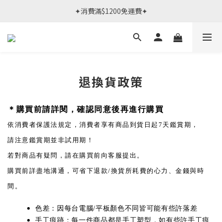
春日限定體驗課 >> 作伙來預約.ᐟ‪‪.ᐟ
✦消費滿$1200免運費✦
春日限定體驗課 >> 作伙來預約.ᐟ‪‪.ᐟ
退換貨政策
＊購買前請詳閱，確認同意後再進行購買
依消費者保護法規定，消費者享有商品到貨日起7天鑑賞期，
請注意鑑賞期並非試用
期！
若對商品有疑問，請在購買前向客服提出。
購買前詳盡地溝通，可省下退款/換貨所耗費的心力、金錢與時
間。
色差：因每台電腦/平板顏色不同皆可能有些許落差
手工痕跡：每一件商品都是手工塑型，如有些許手工痕