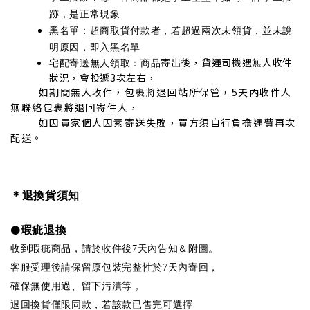
跡，是正常現象
黑名單：超商取貨付款者，若超過兩次未領貨，並未說
明原因，即入黑名單
寄出後，貨運司機遇無人收件
宅配寄送無人領取：商品
狀況，會投遞3次左右，
如期間無人收件，包裹將退回站所保管，5天內收件人
無聯絡包裹將退回寄件人，
如因買家個人因素寄送失敗，買方須自行負擔運費再次
配送。
＊退換貨須知
●
瑕疵退換
收到瑕疵商品，請於收件後7天內告知＆附圖。
客服受理後請保留原包裝完整性於7天內寄回，
確保無使用過、留下污漬等，
退回換貨僅限同款，若該款已售完可選擇