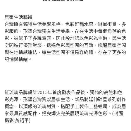
居家生活藝術
台灣擁有獨特生活美學風格，色彩鮮豔水果、琳瑯街景、多
彩服飾，形塑台灣獨有生活美學，存在生活中每個角落的色
彩，被賦予了多貌意涵，因此設計師以色彩為主軸，與生活
空間進行優雅對談，透過色彩與空間的互動，喚醒居家空間
與在地情感連結，讓生活空間不僅是容納體，存在了更多的
記憶與情緒。
紅琉璃品牌設計2015年首度發表作品後，獨特的高飽和色
彩光澤，形塑台灣質感居家生活，新品將延伸碎星系列創作
概念，以頂級的琉璃材質，搭配手工製作工藝蠟燭，成為居
家最具質感配件，搖曳燭火完美展現琉璃光澤色彩。(封面
攝影:黃紹平)