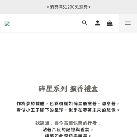
春日限定體驗課 >> 作伙來預約.ᐟ‪‪.ᐟ
✦消費滿$1200免運費✦
春日限定體驗課 >> 作伙來預約.ᐟ‪‪.ᐟ
碎星系列 擴香禮盒
作為夢的載體，色彩斑斕如碎星般撒著、恣意著，
看似小王子腳下的星球，似乎在夢著未來的想像。
我說過，要你當個快樂的行者，
沾著片段的記憶與香氣，
讓夢如此深切與無盡。