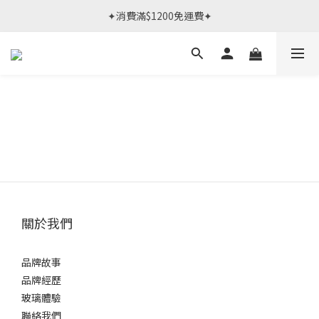
春日限定體驗課 >> 作伙來預約.ᐟ‪‪.ᐟ
✦消費滿$1200免運費✦
春日限定體驗課 >> 作伙來預約.ᐟ‪‪.ᐟ
關於我們
品牌故事
品牌經歷
玻璃體驗
聯絡我們