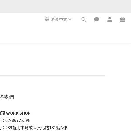
繁體中文
絡我們
璃 WORK SHOP
：02-86722598
址：239新北市鶯歌區文化路181號A棟