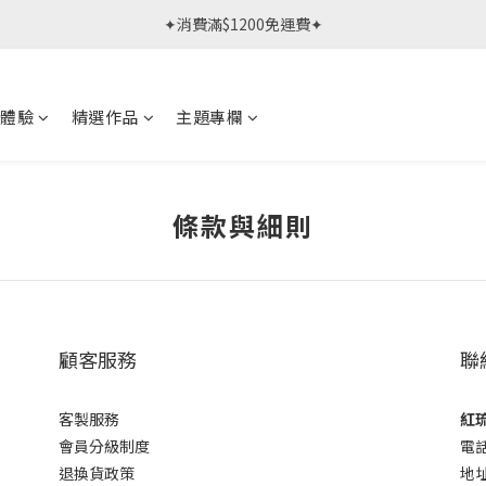
春日限定體驗課 >> 作伙來預約.ᐟ‪‪.ᐟ
✦消費滿$1200免運費✦
春日限定體驗課 >> 作伙來預約.ᐟ‪‪.ᐟ
體驗
精選作品
主題專欄
條款與細則
顧客服務
聯
客製服務
紅琉
會員分級制度
電話
退換貨政策
地