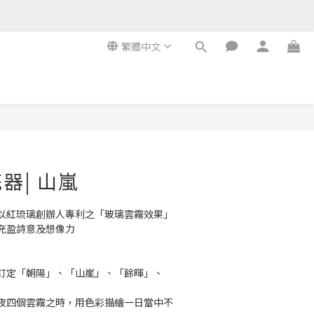
繁體中文
器| 山嵐
以紅琉璃創辦人專利之「玻璃雲霧效果」
充盈詩意及想像力
訂定「朝陽」、「山嵐」、「餘暉」、
夜四個雲霧之時，用色彩描繪一日當中不