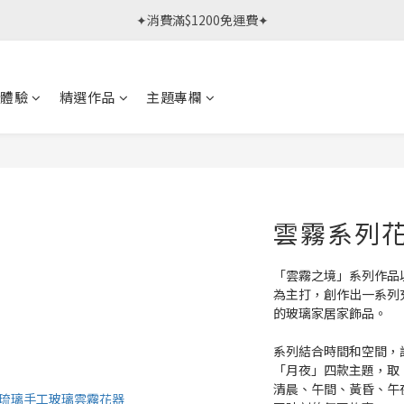
春日限定體驗課 >> 作伙來預約.ᐟ‪‪.ᐟ
✦消費滿$1200免運費✦
春日限定體驗課 >> 作伙來預約.ᐟ‪‪.ᐟ
體驗
精選作品
主題專欄
雲霧系列花
「雲霧之境」系列作品
為主打，創作出一系列
的玻璃家居家飾品。
系列結合時間和空間，
「月夜」四款主題，取
清晨、午間、黃昏、午