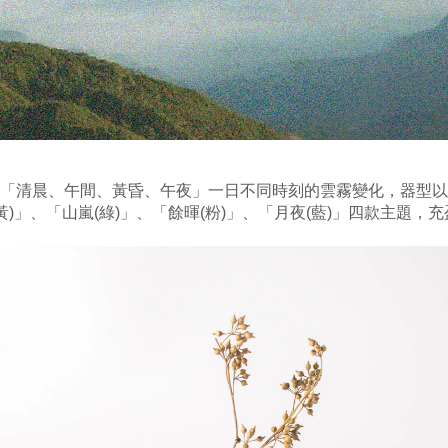
「清晨、午間、黃昏、午夜」一日不同時刻的雲霧變化，
器型以
黃)」、「山嵐(綠)」、「餘暉(粉)」、「月夜(藍)」四款主題，