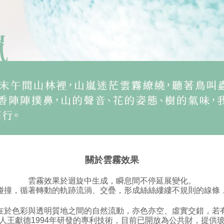
關於雲霧效果
雲霧效果於迴旋中生成，瞬息間不停延展變化。
碰撞，循著轉動的軌跡流淌、交疊，形成絲絲縷縷不規則的線條
在於色彩與透明質地之間的自然流動，亦色亦空、虛實交錯，若
人王獻德1994年研發的專利技術，目前已開放為公共財，提供