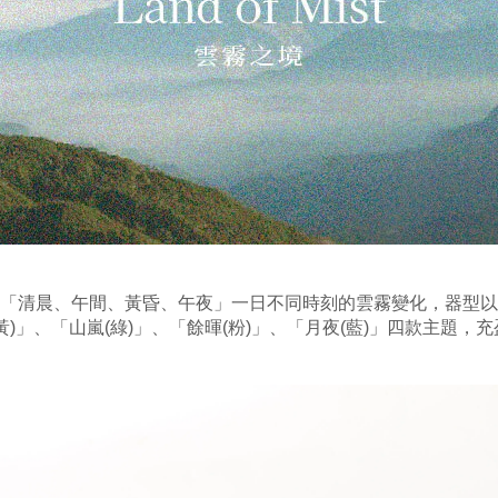
「清晨、午間、黃昏、午夜」一日不同時刻的雲霧變化，
器型以
黃)」、「山嵐(綠)」、「餘暉(粉)」、「月夜(藍)」四款主題，