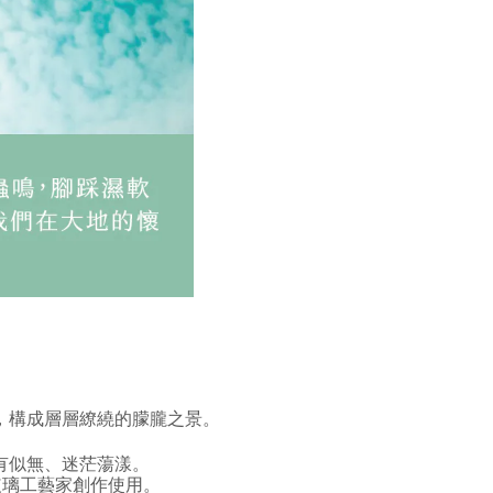
，構成層層繚繞的朦朧之景。
有似無、迷茫蕩漾。
玻璃工藝家創作使用。