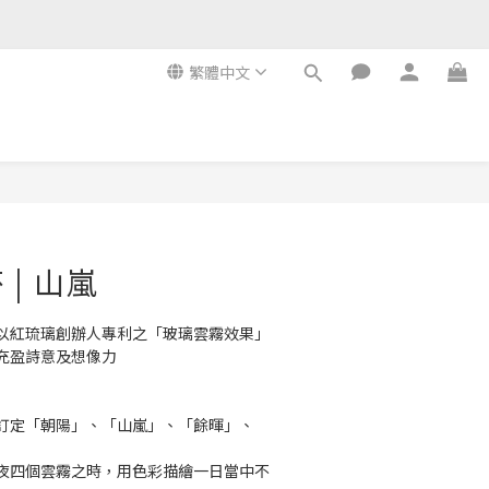
繁體中文
| 山嵐
以紅琉璃創辦人專利之「玻璃雲霧效果」
充盈詩意及想像力
訂定「朝陽」、「山嵐」、「餘暉」、
夜四個雲霧之時，用色彩描繪一日當中不