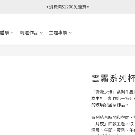
春日限定體驗課 >> 作伙來預約.ᐟ‪‪.ᐟ
✦消費滿$1200免運費✦
春日限定體驗課 >> 作伙來預約.ᐟ‪‪.ᐟ
體驗
精選作品
主題專欄
雲霧系列杯 
「雲霧之境」系列作品
為主打，創作出一系列
的玻璃家居家飾品。
系列結合時間和空間，
「月夜」四款主題，取
清晨、午間、黃昏、午