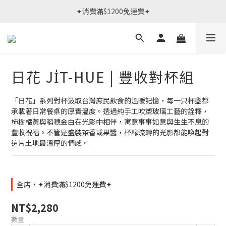
春日限定體驗課 >> 作伙來預約.ᐟ‪‪.ᐟ
✦消費滿$1200免運費✦
春日限定體驗課 >> 作伙來預約.ᐟ‪‪.ᐟ
日花 JI̍T-HUE | 豐收對杯組
「日花」系列對杯汲取台灣庶民飲食的溫暖記憶，每一只杯盞都
承載著日常餐桌的厚實溫度。透過純手工吹塑玻璃工藝的詮釋，
柿樹橘黃與稻穗金白在光影中相伴，寓意事事如意與生生不息的
豐收祝福。不管是盛裝茶香或果醬，杯緣流轉的光影都能喚起對
這片土地最溫厚的情感。
全店，✦消費滿$1200免運費✦
NT$2,280
數量