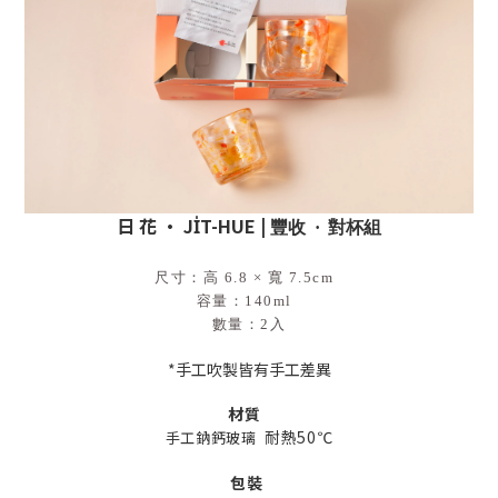
日 花 · JI̍T-HUE |
豐收
·
對杯組
尺寸：高 6.8 × 寬 7.5cm
容量：140ml
數量：2入
*手工吹製皆有手工差異
材質
耐熱50℃
手工鈉鈣玻璃
包裝