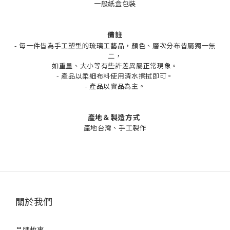
一般紙盒包裝
備註
- 每一件皆為手工塑型的琉璃工藝品，顏色、層次分布皆屬獨一無
二，
如重量、大小等有些許差異屬正常現象。
- 產品以柔細布料使用清水擦拭即可。
- 產品以實品為主。
產地＆製造方式
產地台灣、手工製作
關於我們
品牌故事