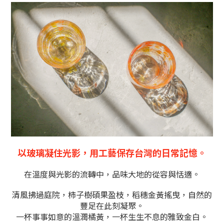
以玻璃凝住光影，用工藝保存台灣的日常記憶。
在溫度與光影的流轉中，品味大地的從容與恬適。
清風拂過庭院，柿子樹碩果盈枝，稻穗金黃搖曳，自然的
豐足在此刻凝聚。
一杯事事如意的溫潤橘黃，一杯生生不息的雅致金白。