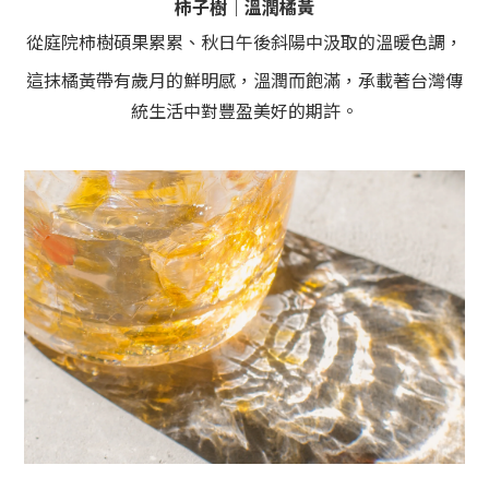
柿子樹｜溫潤橘黃
從庭院柿樹碩果累累、秋日午後斜陽中汲取的溫暖色調，
這抹橘黃帶有歲月的鮮明感，溫潤而飽滿，承載著台灣傳
統生活中對豐盈美好的期許。