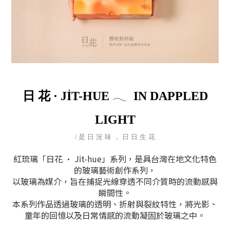
𓂃
日 花 · JI̍T-HUE
IN DAPPLED
LIGHT
/
是 日 況 味 ， 日 日 生 花
紅琉璃「日花 · Ji̍t-hue」系列，是具台灣在地文化特色
的玻璃藝術創作系列，
以玻璃為媒介，旨在捕捉光線穿透不同介質時的流動感與
瞬間性。
本系列作品透過玻璃的透明、折射與裂紋特性，將光影、
童年的回憶以及日常情感的流動凝固於玻璃之中。