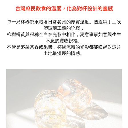
台灣庶民飲食的溫度，化為對杯設計的靈感
每一只杯盞都承載著日常餐桌的厚實溫度。透過純手工吹
塑玻璃工藝的詮釋，
柿樹橘黃與稻穗金白在光影中相伴，寓意事事如意與生生
不息的豐收祝福。
不管是盛裝茶香或果醬，杯緣流轉的光影都能喚起對這片
土地最溫厚的情感。