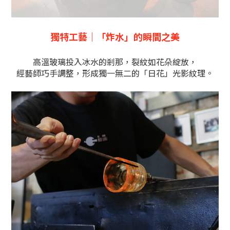
獨特工藝｜「炸水」的瞬間之美
高溫玻璃投入冰水的剎那，裂紋如花朵綻放，
經藝師巧手調整，形成獨一無二的「日花」光影紋理。