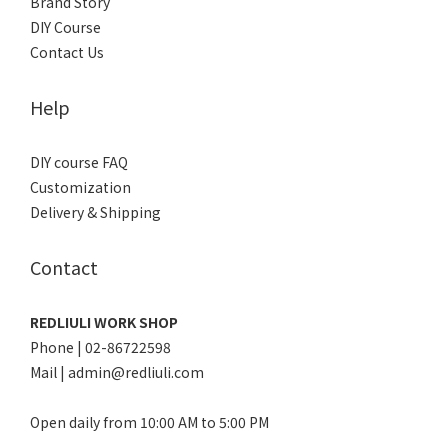
Brand Story
DIY Course
Contact Us
Help
DIY course FAQ
Customization
Delivery & Shipping
Contact
REDLIULI WORK SHOP
Phone | 02-86722598
Mail | admin@redliuli.com
Open daily from 10:00 AM to 5:00 PM