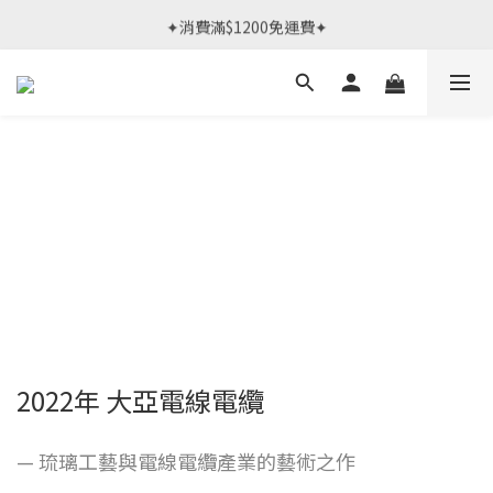
春日限定體驗課 >> 作伙來預約.ᐟ‪‪.ᐟ
✦消費滿$1200免運費✦
春日限定體驗課 >> 作伙來預約.ᐟ‪‪.ᐟ
2022年 大亞電線電纜
— 琉璃工藝與電線電纜產業的藝術之作