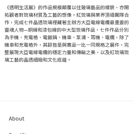
《透明生活展》的作品規模顛覆以往玻璃藝品的樣貌，亦開
拓觀者對琉璃材質及工藝的想像。紅琉璃與業界頂級團隊合
作，完成七件晶透琉璃裡藏著主辦方大亞電線電纜最重要的
靈魂人物—銅線和漆包線的中大型琉璃作品，七件作品分別
為手機、充電樁、電飯鍋、機車、泵浦、耳機、電纜，除了
機車和充電樁外，其餘皆是與實品一比一同規格之展件，完
整展現大亞電線電纜的穩定力量和傳輸之美，以及紅琉璃琉
璃工藝的晶透細緻和文化底蘊。
About