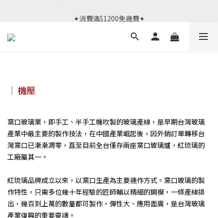
春日限定體驗課 >> 作伙來預約.ᐟ‪‪.ᐟ
✦消費滿$1200免運費✦
春日限定體驗課 >> 作伙來預約.ᐟ‪‪.ᐟ
｜ 機壓
窯口玻璃業，即手工、半手工機吹製的玻璃產線，是早期台灣玻璃
產業中最主要的製作技法，在中國產業崛起後，因外銷訂單轉移台
灣窯口已漸漸凋零，直至目前全台僅存兩座窯口玻璃爐，紅琉璃的
工廠屬其一。
紅琉璃品牌成立以來，以窯口生產為主要運作方式。窯口玻璃的製
作特性，只需多位幾十年經驗的匠師輔以精細的鋼模，一條產線排
出，幾百到上萬的數量都可製作，彈性大、應用面廣，是台灣玻璃
產業復興的重要靈魂。