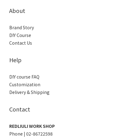
About
Brand Story
DIY Course
Contact Us
Help
DIY course FAQ
Customization
Delivery & Shipping
Contact
REDLIULI WORK SHOP
Phone | 02-86722598