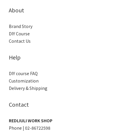
About
Brand Story
DIY Course
Contact Us
Help
DIY course FAQ
Customization
Delivery & Shipping
Contact
REDLIULI WORK SHOP
Phone | 02-86722598