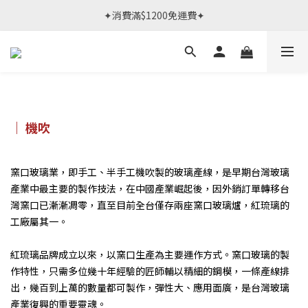
春日限定體驗課 >> 作伙來預約.ᐟ‪‪.ᐟ
✦消費滿$1200免運費✦
春日限定體驗課 >> 作伙來預約.ᐟ‪‪.ᐟ
｜ 機吹
窯口玻璃業，即手工、半手工機吹製的玻璃產線，是早期台灣玻璃
產業中最主要的製作技法，在中國產業崛起後，因外銷訂單轉移台
灣窯口已漸漸凋零，直至目前全台僅存兩座窯口玻璃爐，紅琉璃的
工廠屬其一。
紅琉璃品牌成立以來，以窯口生產為主要運作方式。窯口玻璃的製
作特性，只需多位幾十年經驗的匠師輔以精細的鋼模，一條產線排
出，幾百到上萬的數量都可製作，彈性大、應用面廣，是台灣玻璃
產業復興的重要靈魂。