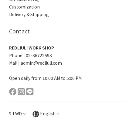
Customization
Delivery & Shipping
Contact
REDLIULI WORK SHOP
Phone | 02-86722598
Mail | admin@redliuli.com
Open daily from 10:00 AM to 5:00 PM
$
TWD
English