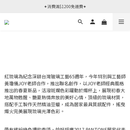
春日限定體驗課 >> 作伙來預約.ᐟ‪‪.ᐟ
✦消費滿$1200免運費✦
春日限定體驗課 >> 作伙來預約.ᐟ‪‪.ᐟ
紅琉璃為紀念深耕台灣玻璃工藝65週年，今年特別與工藝師
黃瓊儀JOY老師合作，推出聯名創作，以JOY老師經典風格
推出的春夏新品，活潑斑斕色彩躍動於燭杯上，展現初春大
地萬物甦醒、艷夏熱情奔放的美好心情，頂級的琉璃材質，
搭配手工製作天然精油豆蠟，成為居家最具質感配件，搖曳
燭火完美展現琉璃光澤色彩。
帶有繽紛綠色調的春頌，恰好呼應2017 PANTONE居家代表