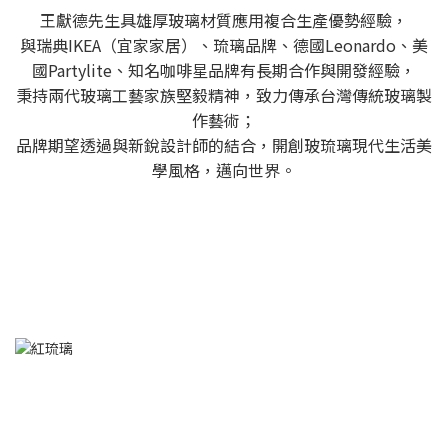
王獻德先生具雄厚玻璃材質應用複合生產優勢經驗，
與瑞典IKEA（宜家家居）、琉璃品牌、德國Leonardo、美
國Partylite、知名咖啡星品牌有長期合作與開發經驗，
秉持兩代玻璃工藝家族堅毅精神，致力傳承台灣傳統玻璃製
作藝術；
品牌期望透過與新銳設計師的結合，開創玻琉璃現代生活美
學風格，邁向世界。