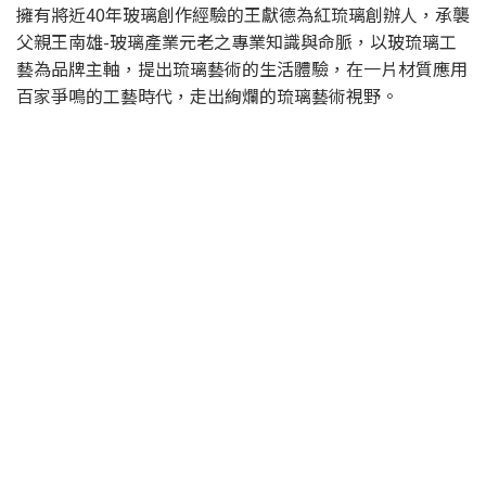
擁有將近40年玻璃創作經驗的王獻德為紅琉璃創辦人，承襲
父親王南雄-玻璃產業元老之專業知識與命脈，以玻琉璃工
藝為品牌主軸，提出琉璃藝術的生活體驗，在一片材質應用
百家爭鳴的工藝時代，走出絢爛的琉璃藝術視野。