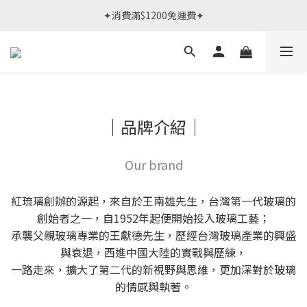
春日限定體驗課 >> 作伙來預約.ᐟ‪‪.ᐟ
✦消費滿$1200免運費✦
春日限定體驗課 >> 作伙來預約.ᐟ‪‪.ᐟ
｜品牌介紹｜
Our brand
紅琉璃創辦的源起，來自於王南雄先生，台灣第一代玻璃的
創始者之一，自1952年起便開始投入玻璃工藝；
承襲父親玻璃專業的王獻德先生，歷經台灣玻璃產業的興盛
與衰退，西進中國大陸的實戰與歷練，
一路走來，擴大了第二代的新視野與思維，更加深對於玻璃
的情感與執著。