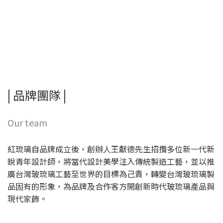
| 品牌團隊 |
Our team
紅琉璃自品牌成立後，創辦人王獻德先生招攬多位新一代新
銳青年設計師，將當代設計美學注入傳統製造工藝，並以推
廣台灣玻琉璃工藝至世界的目標為己責，轉變台灣玻琉璃製
品固有的形象，為品牌及合作客方開創新時代玻琉璃產品與
現代家飾。