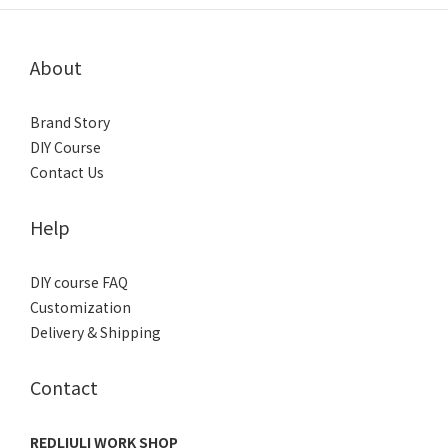
About
Brand Story
DIY Course
Contact Us
Help
DIY course FAQ
Customization
Delivery & Shipping
Contact
REDLIULI WORK SHOP